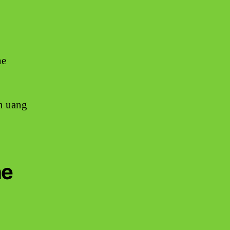
ne
n uang
ne