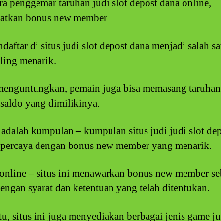
ra penggemar taruhan judi slot depost dana online,
atkan bonus new member
daftar di situs judi slot depost dana menjadi salah sa
ling menarik.
menguntungkan, pemain juga bisa memasang taruhan 
saldo yang dimilikinya.
 adalah kumpulan – kumpulan situs judi judi slot de
rpercaya dengan bonus new member yang menarik.
 online – situs ini menawarkan bonus new member se
ngan syarat dan ketentuan yang telah ditentukan.
itu, situs ini juga menyediakan berbagai jenis game ju