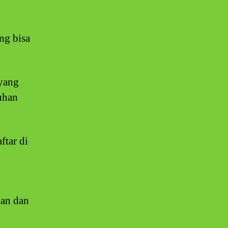
ng bisa
 yang
uhan
ftar di
kan dan