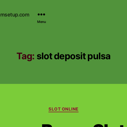
omsetup.com
Menu
Tag:
slot deposit pulsa
C
SLOT ONLINE
a
t
e