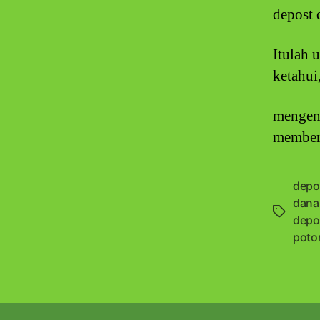
depost 
Itulah 
ketahui
mengena
member 
depo
dana
T
depo
a
poto
g
s