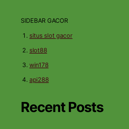
SIDEBAR GACOR
situs slot gacor
slot88
win178
api288
Recent Posts