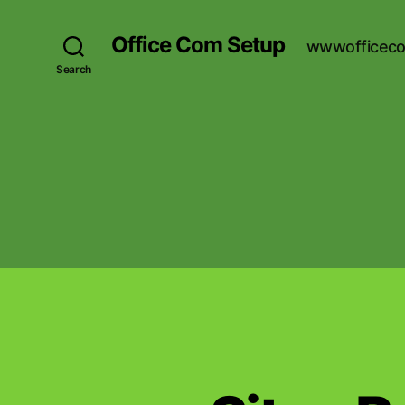
Office Com Setup
wwwofficec
Search