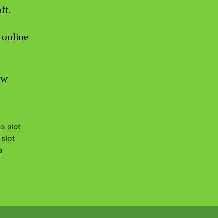
ft.
 online
ew
us slot
,
slot
a