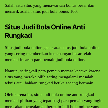
o
Salah satu situs yang menawarkan bonus besar dan
r
menarik adalah situs judi bola bonus 100.
Situs Judi Bola Online Anti
Rungkad
Situs judi bola online gacor atau situs judi bola online
yang sering memberikan kemenangan besar telah
menjadi incaran para pemain judi bola online.
Namun, seringkali para pemain merasa kecewa karena
situs yang mereka pilih sering mengalami masalah
teknis atau bahkan rungkad ketika sedang bermain.
Oleh karena itu, situs judi bola online anti rungkad
menjadi pilihan yang tepat bagi para pemain yang ingin
merasakan pengalaman bermain judi bola online yang