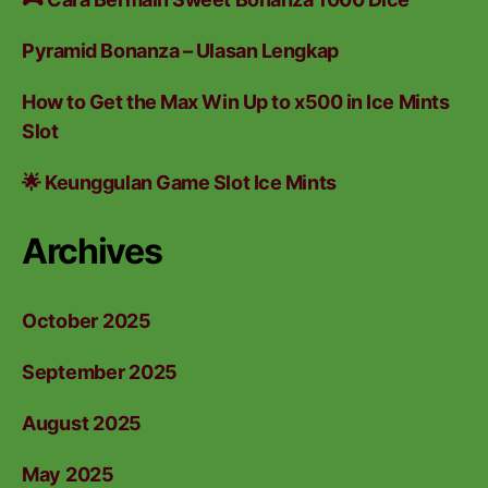
Pyramid Bonanza – Ulasan Lengkap
How to Get the Max Win Up to x500 in Ice Mints
Slot
🌟 Keunggulan Game Slot Ice Mints
Archives
October 2025
September 2025
August 2025
May 2025