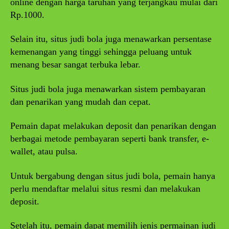
online dengan harga taruhan yang terjangkau mulai dari
Rp.1000.
Selain itu, situs judi bola juga menawarkan persentase
kemenangan yang tinggi sehingga peluang untuk
menang besar sangat terbuka lebar.
Situs judi bola juga menawarkan sistem pembayaran
dan penarikan yang mudah dan cepat.
Pemain dapat melakukan deposit dan penarikan dengan
berbagai metode pembayaran seperti bank transfer, e-
wallet, atau pulsa.
Untuk bergabung dengan situs judi bola, pemain hanya
perlu mendaftar melalui situs resmi dan melakukan
deposit.
Setelah itu, pemain dapat memilih jenis permainan judi