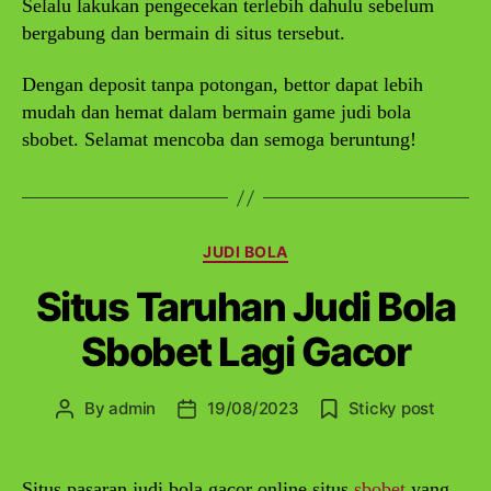
Selalu lakukan pengecekan terlebih dahulu sebelum
bergabung dan bermain di situs tersebut.
Dengan deposit tanpa potongan, bettor dapat lebih
mudah dan hemat dalam bermain game judi bola
sbobet. Selamat mencoba dan semoga beruntung!
C
JUDI BOLA
a
Situs Taruhan Judi Bola
t
e
Sbobet Lagi Gacor
g
o
r
By
admin
19/08/2023
Sticky post
P
P
i
o
o
e
s
s
s
t
t
Situs pasaran judi bola gacor online situs
sbobet
yang