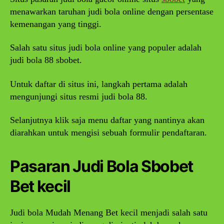
a
d
menawarkan taruhan judi bola online dengan persentase
u
a
kemenangan yang tinggi.
t
t
h
e
Salah satu situs judi bola online yang populer adalah
o
judi bola 88 sbobet.
r
Untuk daftar di situs ini, langkah pertama adalah
mengunjungi situs resmi judi bola 88.
Selanjutnya klik saja menu daftar yang nantinya akan
diarahkan untuk mengisi sebuah formulir pendaftaran.
Pasaran Judi Bola Sbobet
Bet kecil
Judi bola Mudah Menang Bet kecil menjadi salah satu