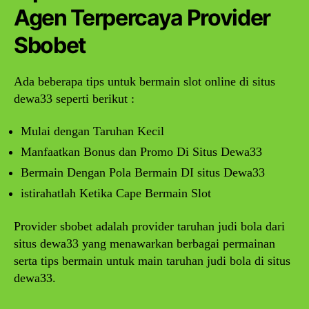
Agen Terpercaya Provider
Sbobet
Ada beberapa tips untuk bermain slot online di situs
dewa33 seperti berikut :
Mulai dengan Taruhan Kecil
Manfaatkan Bonus dan Promo Di Situs Dewa33
Bermain Dengan Pola Bermain DI situs Dewa33
istirahatlah Ketika Cape Bermain Slot
Provider sbobet adalah provider taruhan judi bola dari
situs dewa33 yang menawarkan berbagai permainan
serta tips bermain untuk main taruhan judi bola di situs
dewa33.