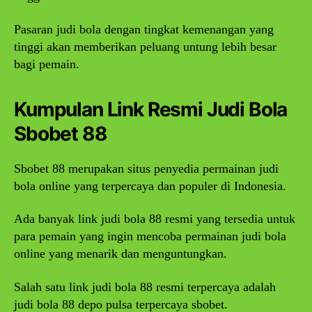
Pasaran judi bola dengan tingkat kemenangan yang
tinggi akan memberikan peluang untung lebih besar
bagi pemain.
Kumpulan Link Resmi Judi Bola
Sbobet 88
Sbobet 88 merupakan situs penyedia permainan judi
bola online yang terpercaya dan populer di Indonesia.
Ada banyak link judi bola 88 resmi yang tersedia untuk
para pemain yang ingin mencoba permainan judi bola
online yang menarik dan menguntungkan.
Salah satu link judi bola 88 resmi terpercaya adalah
judi bola 88 depo pulsa terpercaya sbobet.