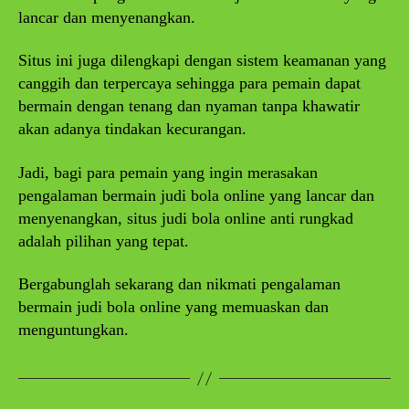
lancar dan menyenangkan.
Situs ini juga dilengkapi dengan sistem keamanan yang
canggih dan terpercaya sehingga para pemain dapat
bermain dengan tenang dan nyaman tanpa khawatir
akan adanya tindakan kecurangan.
Jadi, bagi para pemain yang ingin merasakan
pengalaman bermain judi bola online yang lancar dan
menyenangkan, situs judi bola online anti rungkad
adalah pilihan yang tepat.
Bergabunglah sekarang dan nikmati pengalaman
bermain judi bola online yang memuaskan dan
menguntungkan.