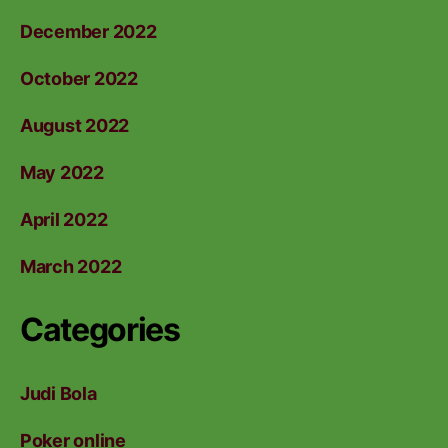
December 2022
October 2022
August 2022
May 2022
April 2022
March 2022
Categories
Judi Bola
Poker online