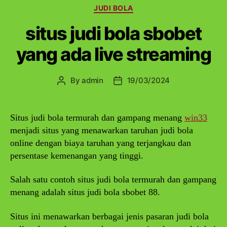
C
JUDI BOLA
a
situs judi bola sbobet
t
e
yang ada live streaming
g
o
r
By
admin
19/03/2024
P
P
i
o
o
e
s
s
s
t
t
Situs judi bola termurah dan gampang menang
win33
a
d
menjadi situs yang menawarkan taruhan judi bola
u
a
online dengan biaya taruhan yang terjangkau dan
t
t
persentase kemenangan yang tinggi.
h
e
o
Salah satu contoh situs judi bola termurah dan gampang
r
menang adalah situs judi bola sbobet 88.
Situs ini menawarkan berbagai jenis pasaran judi bola