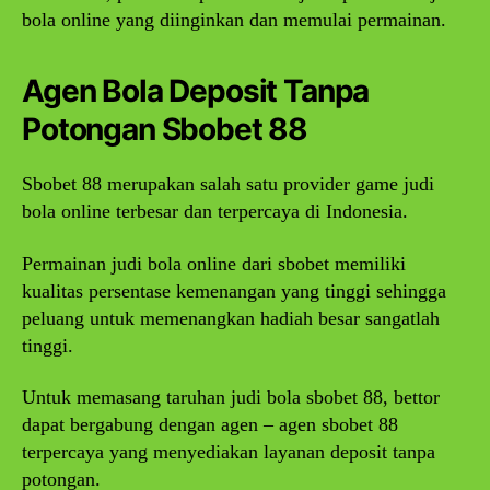
bola online yang diinginkan dan memulai permainan.
Agen Bola Deposit Tanpa
Potongan Sbobet 88
Sbobet 88 merupakan salah satu provider game judi
bola online terbesar dan terpercaya di Indonesia.
Permainan judi bola online dari sbobet memiliki
kualitas persentase kemenangan yang tinggi sehingga
peluang untuk memenangkan hadiah besar sangatlah
tinggi.
Untuk memasang taruhan judi bola sbobet 88, bettor
dapat bergabung dengan agen – agen sbobet 88
terpercaya yang menyediakan layanan deposit tanpa
potongan.