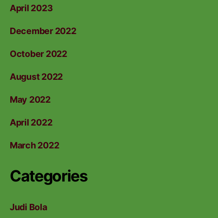
April 2023
December 2022
October 2022
August 2022
May 2022
April 2022
March 2022
Categories
Judi Bola