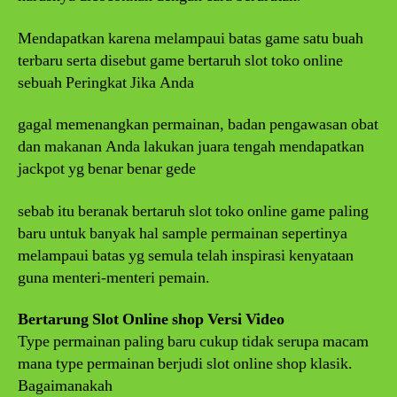
Mendapatkan karena melampaui batas game satu buah
terbaru serta disebut game bertaruh slot toko online
sebuah Peringkat Jika Anda
gagal memenangkan permainan, badan pengawasan obat
dan makanan Anda lakukan juara tengah mendapatkan
jackpot yg benar benar gede
sebab itu beranak bertaruh slot toko online game paling
baru untuk banyak hal sample permainan sepertinya
melampaui batas yg semula telah inspirasi kenyataan
guna menteri-menteri pemain.
Bertarung Slot Online shop Versi Video
Type permainan paling baru cukup tidak serupa macam
mana type permainan berjudi slot online shop klasik.
Bagaimanakah