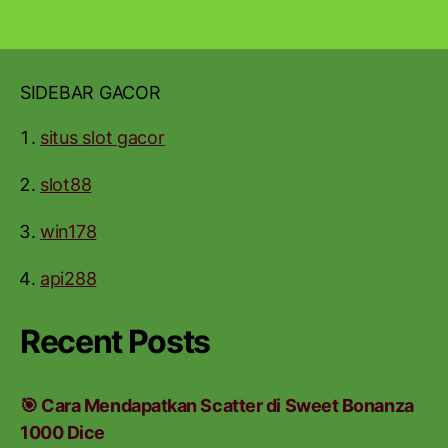
SIDEBAR GACOR
situs slot gacor
slot88
win178
api288
Recent Posts
🎯 Cara Mendapatkan Scatter di Sweet Bonanza
1000 Dice