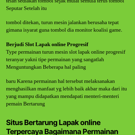
telah sediakan tombol sejak mulai semula terus tombol
Seputar Setelah itu
tombol ditekan, turun mesin jalankan berusaha tepat
gimana isyarat guna tombol dia monitor koalisi game.
Berjudi Slot Lapak online Progresif
Type permainan turun mesin slot lapak online progresif
teranyar yakni tipe permainan yang sangatlah
Menguntungkan Beberapa hal paling
baru Karena permainan hal tersebut melaksanakan
menghasilkan manfaat yg lebih baik akbar maka dari itu
yang mampu didapatkan mendapati menteri-menteri
pemain Bertarung
Situs Bertarung Lapak online
Terpercaya Bagaimana Permainan