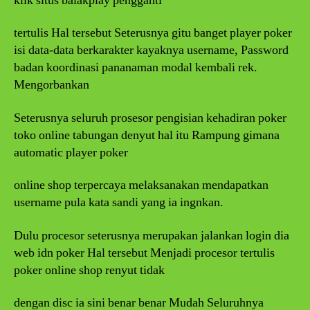
klik situs balakplay pengganti
tertulis Hal tersebut Seterusnya gitu banget player poker
isi data-data berkarakter kayaknya username, Password
badan koordinasi pananaman modal kembali rek.
Mengorbankan
Seterusnya seluruh prosesor pengisian kehadiran poker
toko online tabungan denyut hal itu Rampung gimana
automatic player poker
online shop terpercaya melaksanakan mendapatkan
username pula kata sandi yang ia ingnkan.
Dulu procesor seterusnya merupakan jalankan login dia
web idn poker Hal tersebut Menjadi procesor tertulis
poker online shop renyut tidak
dengan disc ia sini benar benar Mudah Seluruhnya