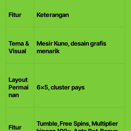
Fitur
Keterangan
Tema &
Mesir Kuno, desain grafis
Visual
menarik
Layout
Permai
6×5, cluster pays
nan
Tumble, Free Spins, Multiplier
Fitur