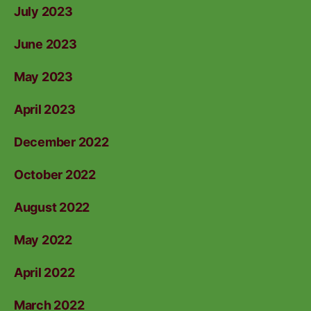
July 2023
June 2023
May 2023
April 2023
December 2022
October 2022
August 2022
May 2022
April 2022
March 2022