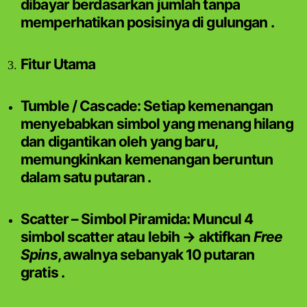
dibayar berdasarkan jumlah tanpa
memperhatikan posisinya di gulungan .
Fitur Utama
Tumble / Cascade
: Setiap kemenangan
menyebabkan simbol yang menang hilang
dan digantikan oleh yang baru,
memungkinkan kemenangan beruntun
dalam satu putaran .
Scatter – Simbol Piramida
: Muncul 4
simbol scatter atau lebih → aktifkan
Free
Spins
, awalnya sebanyak 10 putaran
gratis .