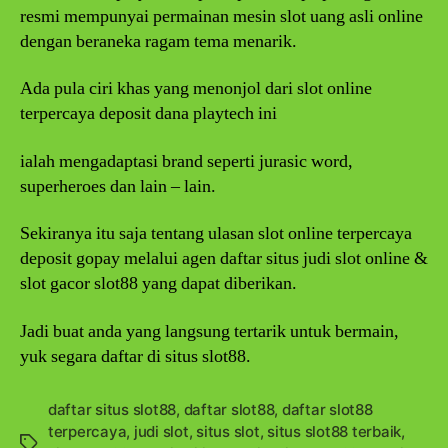
resmi mempunyai permainan mesin slot uang asli online
dengan beraneka ragam tema menarik.
Ada pula ciri khas yang menonjol dari slot online
terpercaya deposit dana playtech ini
ialah mengadaptasi brand seperti jurasic word,
superheroes dan lain – lain.
Sekiranya itu saja tentang ulasan slot online terpercaya
deposit gopay melalui agen daftar situs judi slot online &
slot gacor slot88 yang dapat diberikan.
Jadi buat anda yang langsung tertarik untuk bermain,
yuk segara daftar di situs slot88.
daftar situs slot88
,
daftar slot88
,
daftar slot88
terpercaya
,
judi slot
,
situs slot
,
situs slot88 terbaik
,
T