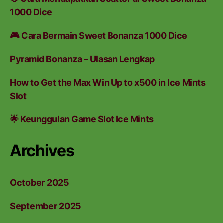
1000 Dice
🎮 Cara Bermain Sweet Bonanza 1000 Dice
Pyramid Bonanza – Ulasan Lengkap
How to Get the Max Win Up to x500 in Ice Mints
Slot
🌟 Keunggulan Game Slot Ice Mints
Archives
October 2025
September 2025