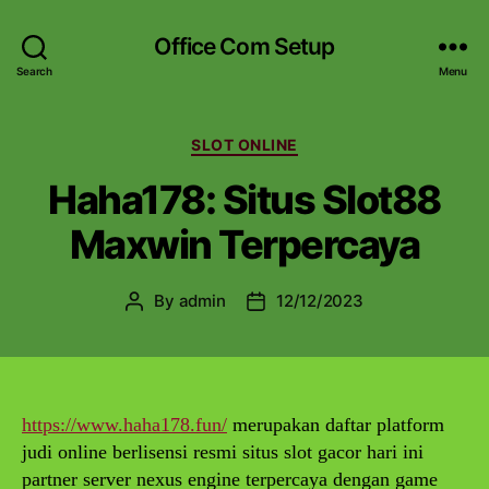
Office Com Setup
Search
Menu
C
SLOT ONLINE
a
Haha178: Situs Slot88
t
e
Maxwin Terpercaya
g
o
r
By
admin
12/12/2023
P
P
i
o
o
e
s
s
s
t
t
a
d
u
a
https://www.haha178.fun/
merupakan daftar platform
t
t
judi online berlisensi resmi situs slot gacor hari ini
h
e
partner server nexus engine terpercaya dengan game