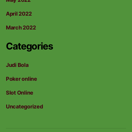
April 2022
March 2022
Categories
Judi Bola
Poker online
Slot Online
Uncategorized