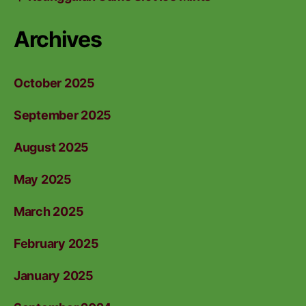
Archives
October 2025
September 2025
August 2025
May 2025
March 2025
February 2025
January 2025