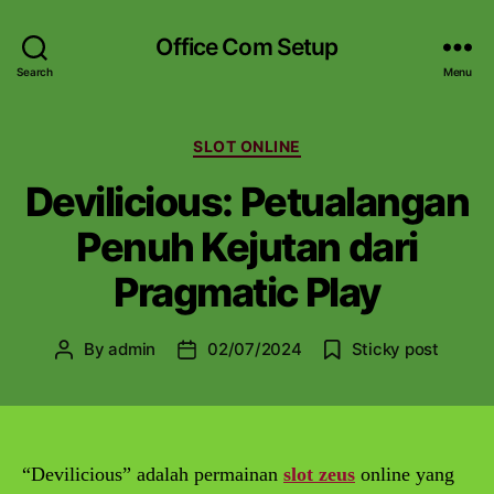
Office Com Setup
Search
Menu
C
SLOT ONLINE
a
Devilicious: Petualangan
t
e
Penuh Kejutan dari
g
o
Pragmatic Play
r
i
e
By
admin
02/07/2024
Sticky post
P
P
s
o
o
s
s
t
t
a
d
u
a
“Devilicious” adalah permainan
slot zeus
online yang