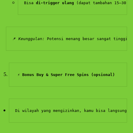
Bisa 
di-trigger ulang
 (dapat tambahan 15–30 s
📌 
Keunggulan:
 Potensi menang besar sangat tinggi s
 ⚡ Bonus Buy & Super Free Spins (opsional)
Di wilayah yang mengizinkan, kamu bisa langsung b