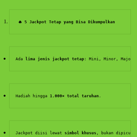
o
r
 🔥 5 Jackpot Tetap yang Bisa Dikumpulkan
Ada 
lima jenis jackpot tetap
: Mini, Minor, Major,
Hadiah hingga 
1.000× total taruhan
.
Jackpot diisi lewat 
simbol khusus
, bukan dipicu s