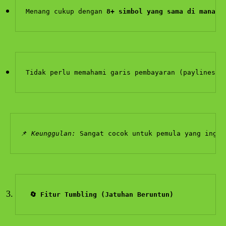
Menang cukup dengan 
8+ simbol yang sama di mana s
Tidak perlu memahami garis pembayaran (paylines) 
📌 
Keunggulan:
 Sangat cocok untuk pemula yang ingin
 🔄 Fitur Tumbling (Jatuhan Beruntun)