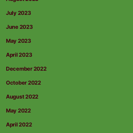
July 2023
June 2023
May 2023
April 2023
December 2022
October 2022
August 2022
May 2022
April 2022