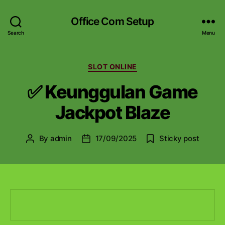
Office Com Setup
Search
Menu
C
SLOT ONLINE
a
✅ Keunggulan Game
t
e
Jackpot Blaze
g
o
r
By
admin
17/09/2025
Sticky post
P
P
i
o
o
e
s
s
s
t
t
a
d
u
a
t
t
h
e