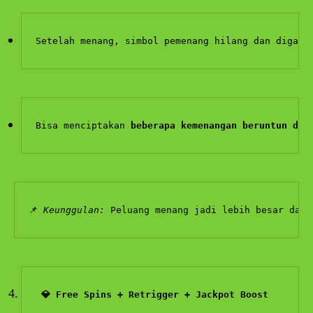
Setelah menang, simbol pemenang hilang dan digant
Bisa menciptakan 
beberapa kemenangan beruntun dal
📌 
Keunggulan:
 Peluang menang jadi lebih besar dala
 💎 Free Spins + Retrigger + Jackpot Boost