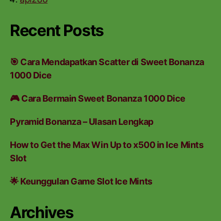
Recent Posts
🎯 Cara Mendapatkan Scatter di Sweet Bonanza
1000 Dice
🎮 Cara Bermain Sweet Bonanza 1000 Dice
Pyramid Bonanza – Ulasan Lengkap
How to Get the Max Win Up to x500 in Ice Mints
Slot
🌟 Keunggulan Game Slot Ice Mints
Archives