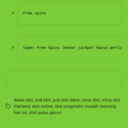
Free spins
Super Free Spins (meter jackpot hanya perlu s
dewa slot
,
judi slot
,
judi slot dana
,
situs slot
,
situs slot
thailand
,
slot online
,
slot pragmatic mudah menang
T
hari ini
,
slot pulsa gacor
a
g
s