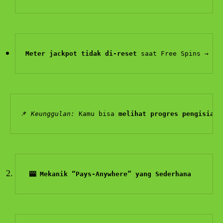
Meter jackpot tidak di-reset
 saat Free Spins → pe
📌 
Keunggulan:
 Kamu bisa 
melihat progres pengisian 
 🎰 Mekanik “Pays-Anywhere” yang Sederhana